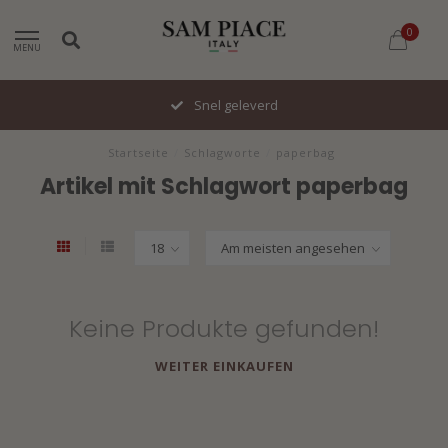
0
MENU
Snel geleverd
Startseite
/
Schlagworte
/
paperbag
Artikel mit Schlagwort paperbag
Keine Produkte gefunden!
WEITER EINKAUFEN