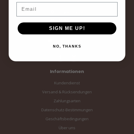
Email
Langestraat 19
3811AA Amersfoort
Amersfoort, the Netherlands
SIGN ME UP!
info@sampiace.nl
NO, THANKS
Informationen
Kundendienst
Versand & Rücksendungen
Zahlungsarten
Datenschutz-Bestimmungen
Geschäftsbedingungen
Über uns