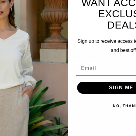
WANT ACC
EXCLU
Abonnieren Sie unseren Newsletter
DEAL
Bleibe auf dem Laufenden mit unseren Newsletter-Angeboten
Sign up to receive access t
and best off
Informationen
Email
Kundendienst
Versand & Rücksendungen
SIGN ME 
Zahlungsarten
Datenschutz-Bestimmungen
NO, THAN
Geschäftsbedingungen
Über uns
Filialstandorte