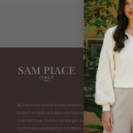
Bij Sam Piace vind je trendy broeken, elegante
blazers en tijdloze basics van topmerken
zoals Mi Piace, G-maxx en Morgan de Toi. Van
comfortabel voor kantoor tot stijlvol voor elke