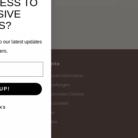
ESS TO
SIVE
S?
Abonnieren
o our latest updates
ers.
Mein Konto
Benutzerkonto Information
Meine Bestellungen
UP!
Meine Nachrichten (Tickets)
Mein Wunschzettel
KS
Vergleichen
Alle Produkte