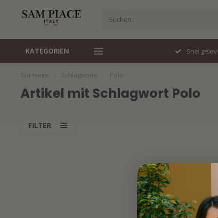
KATEGORIEN
Travelstof specialist
Snel gelev
Startseite
/
Schlagworte
/
Polo
Artikel mit Schlagwort Polo
FILTER