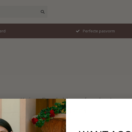
erd
Perfecte pasvorm
Keine Produkte gefunden!
WEITER EINKAUFEN