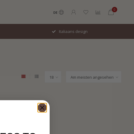
0
DE
Italiaans design