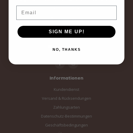
voor elke dag.
Email
Langestraat 19
3811AA Amersfoort
SIGN ME UP!
Amersfoort, the Netherlands
info@sampiace.nl
NO, THANKS
Informationen
Kundendienst
Versand & Rücksendungen
Zahlungsarten
Datenschutz-Bestimmungen
Geschäftsbedingungen