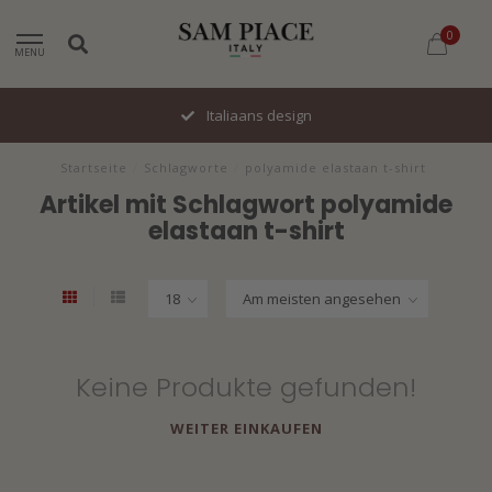
0
MENU
Italiaans design
Startseite
/
Schlagworte
/
polyamide elastaan t-shirt
Artikel mit Schlagwort polyamide
elastaan t-shirt
Keine Produkte gefunden!
WEITER EINKAUFEN