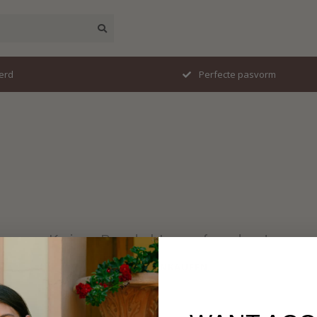
erd
Perfecte pasvorm
Keine Produkte gefunden!
WEITER EINKAUFEN