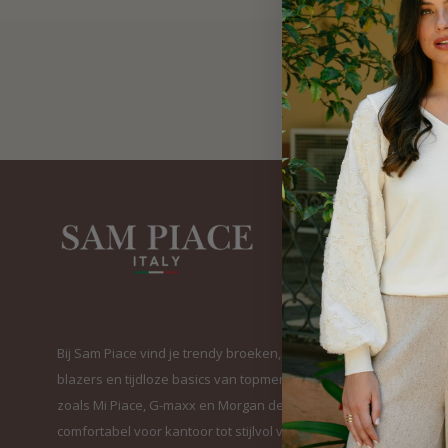
Bij Sam Piace vind je trendy broeken, elegante
blazers en tijdloze basics van topmerken
zoals Mi Piace, G-maxx en Morgan de Toi. Van
comfortabel voor kantoor tot stijlvol voor elke