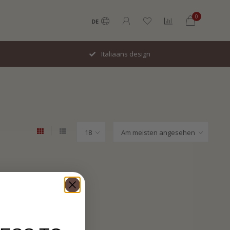
0
DE
Italiaans design