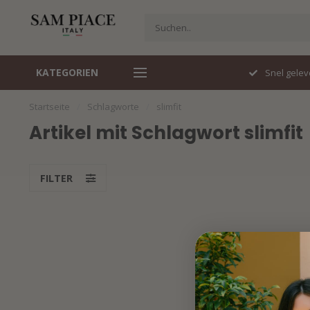
KATEGORIEN
Travelstof specialist
Snel gelev
Startseite
/
Schlagworte
/
slimfit
Artikel mit Schlagwort slimfit
FILTER