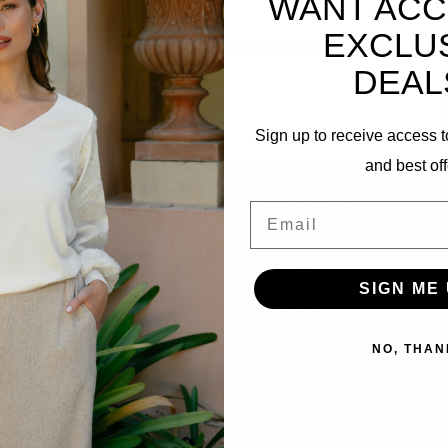
WANT ACC
EXCLU
Abonnieren Sie unseren Newsletter
DEAL
Bleibe auf dem Laufenden mit unseren Newsletter-Angeboten
Sign up to receive access t
and best off
Informationen
Email
Kundendienst
Versand & Rücksendungen
SIGN ME 
Zahlungsarten
Datenschutz-Bestimmungen
NO, THAN
Geschäftsbedingungen
Über uns
Filialstandorte