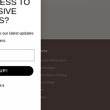
ESS TO
SIVE
S?
Abonnieren
o our latest updates
ers.
Mein Konto
Benutzerkonto Information
Meine Bestellungen
UP!
Meine Nachrichten (Tickets)
Mein Wunschzettel
KS
Vergleichen
Alle Produkte