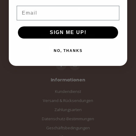
voor elke dag.
Email
Langestraat 19
3811AA Amersfoort
SIGN ME UP!
Amersfoort, the Netherlands
info@sampiace.nl
NO, THANKS
Informationen
Kundendienst
Versand & Rücksendungen
Zahlungsarten
Datenschutz-Bestimmungen
Geschäftsbedingungen