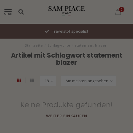
0
MENU
Travelstof specialist
Startseite
/
Schlagworte
/
statement blazer
Artikel mit Schlagwort statement
blazer
Keine Produkte gefunden!
WEITER EINKAUFEN