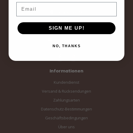
Email
Langestraat 19
3811AA Amersfoort
Amersfoort, the Netherlands
SIGN ME UP!
info@sampiace.nl
NO, THANKS
Informationen
Kundendienst
Versand & Rücksendungen
Zahlungsarten
Datenschutz-Bestimmungen
Geschäftsbedingungen
Über uns