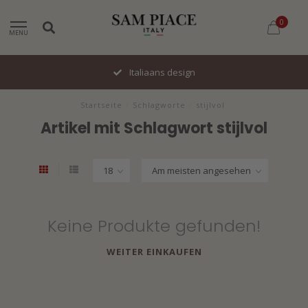
0
MENU
Italiaans design
Startseite
/
Schlagworte
/
stijlvol
Artikel mit Schlagwort stijlvol
Keine Produkte gefunden!
WEITER EINKAUFEN