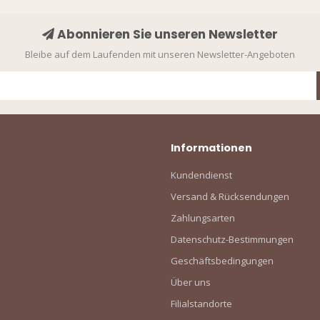
WANT ACC
Abonnieren Sie unseren Newsletter
EXCLU
Bleibe auf dem Laufenden mit unseren Newsletter-Angeboten
DEAL
Sign up to receive access t
and best off
Informationen
Email
Kundendienst
Versand & Rücksendungen
SIGN ME 
Zahlungsarten
Datenschutz-Bestimmungen
Geschäftsbedingungen
NO, THAN
Über uns
Filialstandorte