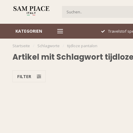
KATEGORIEN
Italiaans design
Travelstof spe
Startseite
/
Schlagworte
/
tijdloze pantalon
Artikel mit Schlagwort tijdloz
FILTER