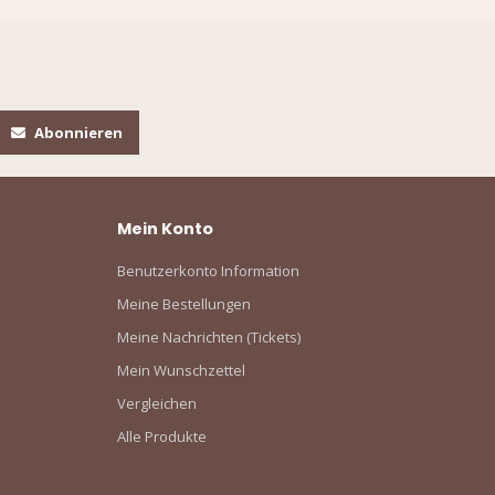
ESS TO
SIVE
S?
Abonnieren
o our latest updates
ers.
Mein Konto
Benutzerkonto Information
Meine Bestellungen
UP!
Meine Nachrichten (Tickets)
Mein Wunschzettel
Vergleichen
KS
Alle Produkte