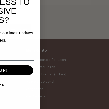
ESS TO
SIVE
S?
Abonnieren
o our latest updates
ers.
Mein Konto
Benutzerkonto Information
Meine Bestellungen
UP!
Meine Nachrichten (Tickets)
Mein Wunschzettel
KS
Vergleichen
Alle Produkte