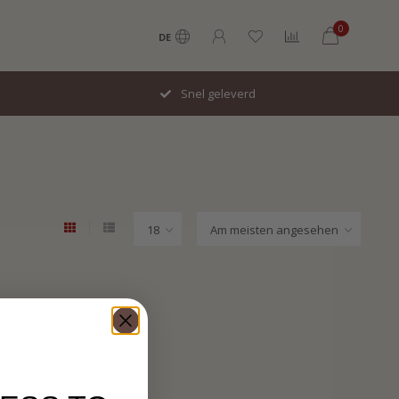
0
DE
Snel geleverd