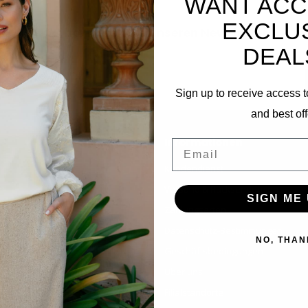
WANT ACC
EXCLU
Abonnieren Sie unseren Newsletter
DEAL
Bleibe auf dem Laufenden mit unseren Newsletter-Angeboten
Sign up to receive access t
and best off
Informationen
Email
Kundendienst
Versand & Rücksendungen
SIGN ME 
Zahlungsarten
Datenschutz-Bestimmungen
NO, THAN
Geschäftsbedingungen
Über uns
Filialstandorte