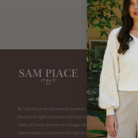
Bij Sam Piace vind je trendy broeken, elegante
blazers en tijdloze basics van topmerken
zoals Mi Piace, G-maxx en Morgan de Toi. Van
comfortabel voor kantoor tot stijlvol voor elke