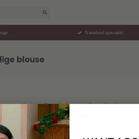
esign
Travelstof specialist
dige blouse
Keine Produkte gefunden!
WEITER EINKAUFEN