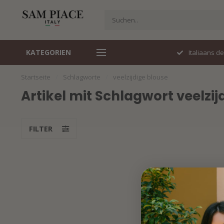
KATEGORIEN
Perfecte pasvorm
Italiaans d
Startseite
/
Schlagworte
/
veelzijdige blouse
Artikel mit Schlagwort veelzij
FILTER