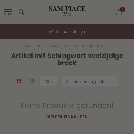
0
MENU
Italiaans design
Startseite
/
Schlagworte
/
veelzijdige broek
Artikel mit Schlagwort veelzijdige
broek
Keine Produkte gefunden!
WEITER EINKAUFEN