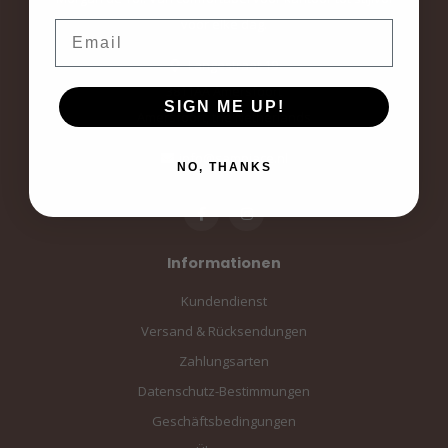
voor elke dag.
Email
Langestraat 19
3811AA Amersfoort
SIGN ME UP!
Amersfoort, the Netherlands
info@sampiace.nl
NO, THANKS
Informationen
Kundendienst
Versand & Rücksendungen
Zahlungsarten
Datenschutz-Bestimmungen
Geschäftsbedingungen