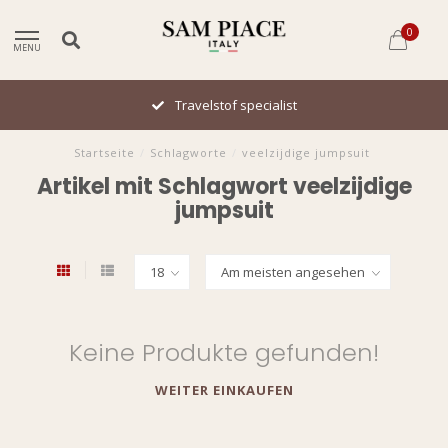
0
MENU
Travelstof specialist
Startseite
/
Schlagworte
/
veelzijdige jumpsuit
Artikel mit Schlagwort veelzijdige
jumpsuit
Keine Produkte gefunden!
WEITER EINKAUFEN