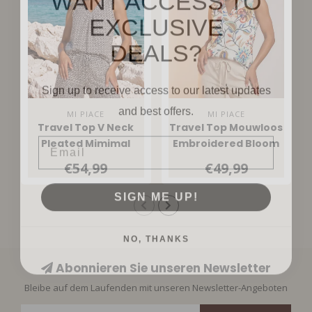
EXCLUSIVE
DEALS?
Sign up to receive access to our latest updates
and best offers.
MI PIACE
MI PIACE
Travel Top V Neck
Travel Top Mouwloos
Email
Pleated Mimimal
Embroidered Bloom
Print 202814 Espresso
Print 202425
€54,99
€49,99
Multicolour
SIGN ME UP!
NO, THANKS
Abonnieren Sie unseren Newsletter
Bleibe auf dem Laufenden mit unseren Newsletter-Angeboten