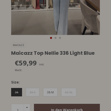
MAICAZZ
Maicazz Top Nellie 336 Light Blue
€59,99
Inkl.
MwSt.
Size:
34
36-S
38-M
42-XL
In den Warenkorb