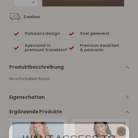
3 weken
Italiaans design
Snel geleverd
Specialist in
Premium kwaliteit
premium travelstof
& pasvorm
Produktbeschreibung
No information found
Eigenschaften
Ergänzende Produkte
WANT ACCESS TO