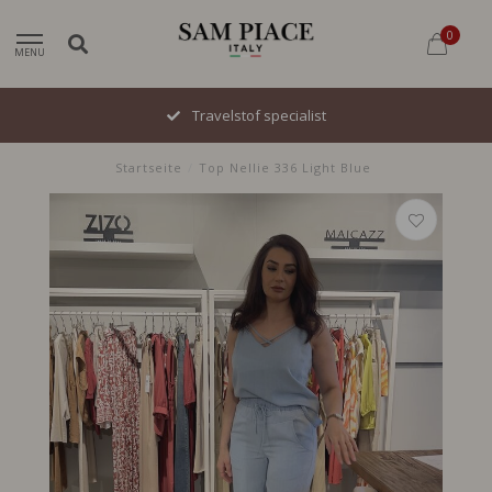
0
MENU
Travelstof specialist
Startseite
/
Top Nellie 336 Light Blue