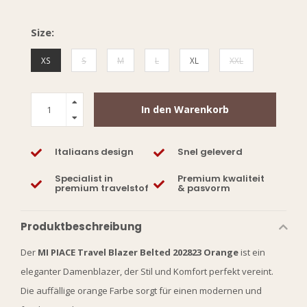
Size:
XS
S
M
L
XL
XXL
In den Warenkorb
Italiaans design
Snel geleverd
Specialist in
Premium kwaliteit
premium travelstof
& pasvorm
Produktbeschreibung
Der
MI PIACE Travel Blazer Belted 202823 Orange
ist ein
eleganter Damenblazer, der Stil und Komfort perfekt vereint.
Die auffällige orange Farbe sorgt für einen modernen und