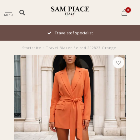
0
MENU
Travelstof specialist
Startseite
/
Travel Blazer Belted 202823 Orange