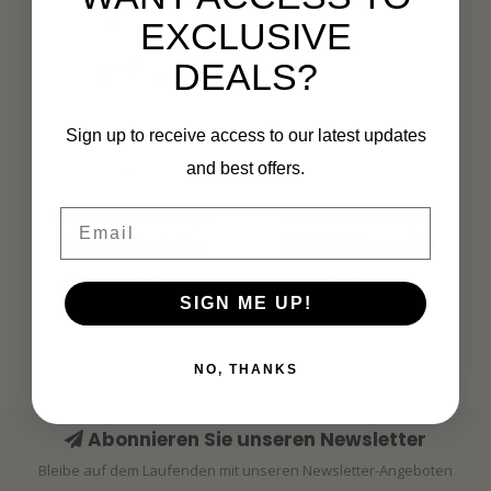
EXCLUSIVE
DEALS?
Sign up to receive access to our latest updates
and best offers.
MI PIACE
MI PIACE
Email
Travel Blazer Stripe
Travel Gilet Stripe
2015 Kit Black Pin
2294 Kit Mocca Pin
€64,99
€69,99
€84,99
SIGN ME UP!
NO, THANKS
Abonnieren Sie unseren Newsletter
Bleibe auf dem Laufenden mit unseren Newsletter-Angeboten