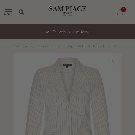
0
MENU
Snel geleverd
Startseite
/
Travel Blazer Stripe 2015 Kit Dark Blue Pin