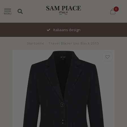
0
MENU
Italiaans design
Startseite
/
Travel Blazer Uni Black 2015