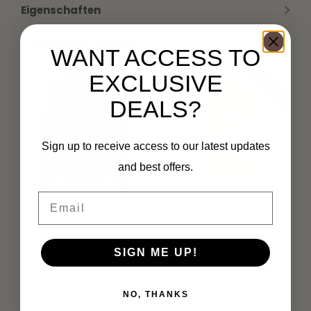
Eigenschaften
Ergänzende Produkte
WANT ACCESS TO
SALE -50%
EXCLUSIVE
DEALS?
Sign up to receive access to our latest updates
and best offers.
Email
MI PIACE
MI PIACE
Travel Blazer uni
Travel Blazer Uni
Bordeaux 2015
2015 Kelp Forest
SIGN ME UP!
€79,99
€39,99
€79,99
NO, THANKS