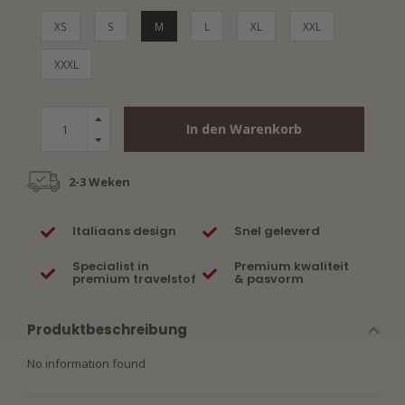
XS
S
M
L
XL
XXL
XXXL
In den Warenkorb
2-3 Weken
Italiaans design
Snel geleverd
Specialist in
Premium kwaliteit
premium travelstof
& pasvorm
Produktbeschreibung
No information found