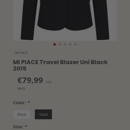
MI PIACE
MI PIACE Travel Blazer Uni Black
2015
€79,99
Inkl.
MwSt.
Color:
*
Black
Sand
Size:
*