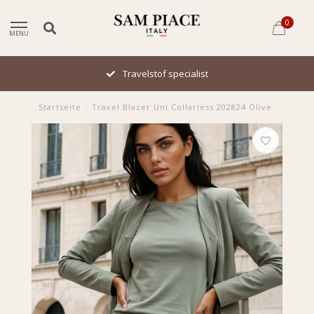
0
MENU
Travelstof specialist
Startseite
/
Travel Blazer Uni Collarless 202824 Olive