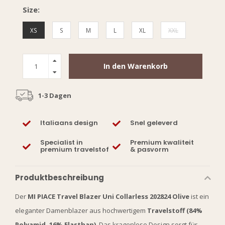
Size:
XS
S
M
L
XL
XXL
In den Warenkorb
1-3 Dagen
Italiaans design
Snel geleverd
Specialist in
Premium kwaliteit
premium travelstof
& pasvorm
Produktbeschreibung
Der
MI PIACE Travel Blazer Uni Collarless 202824 Olive
ist ein
eleganter Damenblazer aus hochwertigem
Travelstoff (84%
Polyamid, 16% Elasthan)
. Das kragenlose Design sorgt für