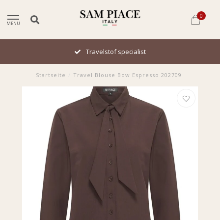
0
MENU
Travelstof specialist
Startseite
/
Travel Blouse Bow Espresso 202709