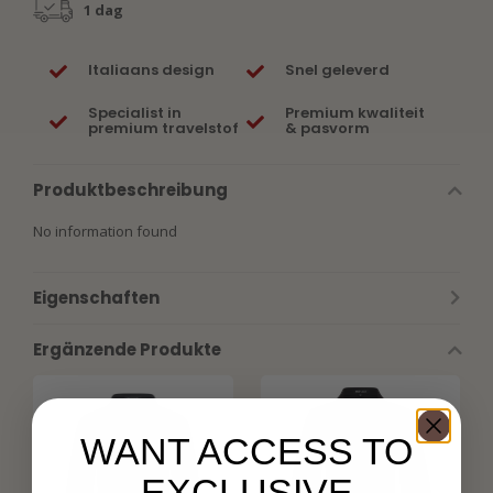
1 dag
Italiaans design
Snel geleverd
Specialist in
Premium kwaliteit
premium travelstof
& pasvorm
Produktbeschreibung
No information found
Eigenschaften
Ergänzende Produkte
WANT ACCESS TO
EXCLUSIVE