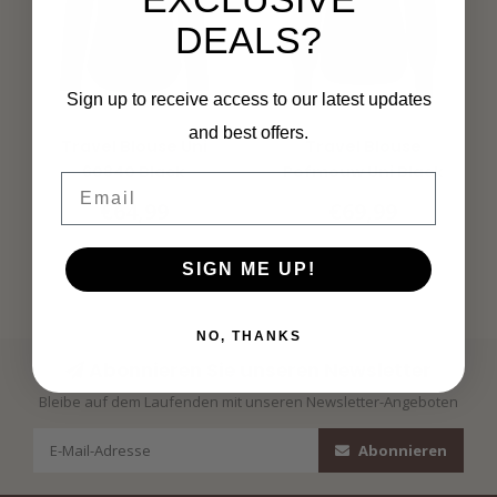
DEALS?
Sign up to receive access to our latest updates
MI PIACE
MI PIACE
and best offers.
Travel Blouse Uni
Travel Blouse
60840 Black
Pofmouw Uni Black
Email
2037
€64,99
€69,99
SIGN ME UP!
NO, THANKS
Abonnieren Sie unseren Newsletter
Bleibe auf dem Laufenden mit unseren Newsletter-Angeboten
Abonnieren