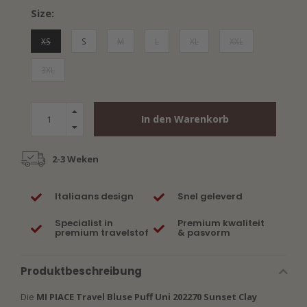
Size:
XS
S
M
L
XL
XXL
3XL
In den Warenkorb
2-3 Weken
Italiaans design
Snel geleverd
Specialist in
Premium kwaliteit
premium travelstof
& pasvorm
Produktbeschreibung
Die
MI PIACE Travel Bluse Puff Uni 202270 Sunset Clay