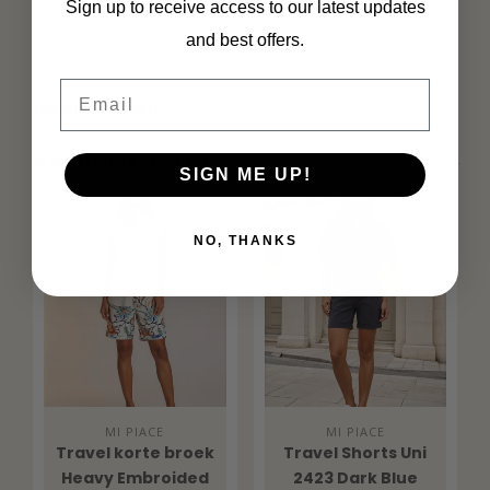
Sign up to receive access to our latest updates
Leichtes und schnelltrocknendes Material
Geeignet für Freizeit und Business
and best offers.
Ideal für Reisen und Alltag
Email
Eigenschaften
Ergänzende Produkte
SIGN ME UP!
NO, THANKS
MI PIACE
MI PIACE
Travel korte broek
Travel Shorts Uni
Heavy Embroided
2423 Dark Blue