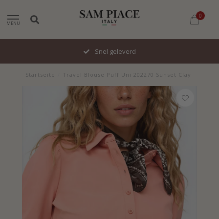
0
MENU
Snel geleverd
Startseite
/
Travel Blouse Puff Uni 202270 Sunset Clay