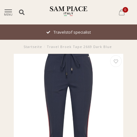
0
MENU
Travelstof specialist
Startseite
/
Travel Broek Tape 2669 Dark Blue