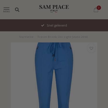
0
MENU
Snel geleverd
Startseite
/
Travel Broek Uni Light Jeans 2060