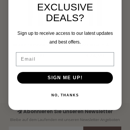
EXCLUSIVE
DEALS?
MI PIACE
MI PIACE
Sign up to receive access to our latest updates
Travel Skinny Uni
Travel Broek Uni
and best offers.
Broek Mi Piace 2060
Dark Blue 2060
€69,99
€74,99
Email
SIGN ME UP!
Broek
(95)
dames
(404)
mi piace
(183)
travel
(203)
NO, THANKS
Abonnieren Sie unseren Newsletter
Bleibe auf dem Laufenden mit unseren Newsletter-Angeboten