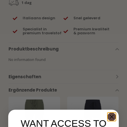
1 dag
Italiaans design
Snel geleverd
Specialist in
Premium kwaliteit
premium travelstof
& pasvorm
Produktbeschreibung
No information found
Eigenschaften
Ergänzende Produkte
WANT ACCESS TO