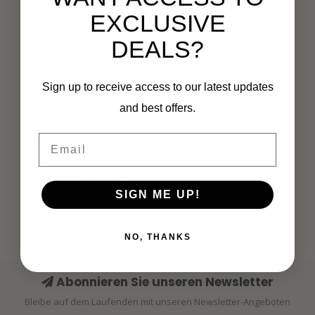
EXCLUSIVE
DEALS?
Sign up to receive access to our latest updates
and best offers.
MI PIACE
Email
Travel Blazer Stripe
2015 Kit Black Pin
€64,99
€84,99
SIGN ME UP!
NO, THANKS
Abonnieren Sie unseren Newsletter
Bleibe auf dem Laufenden mit unseren Newsletter-Angeboten