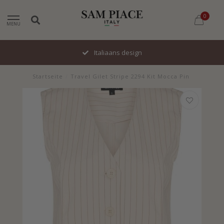
0
MENU
Italiaans design
Startseite
/
Travel Gilet Stripe 2294 Kit Mocca Pin