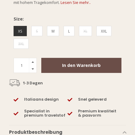
mit hohem Tragekomfort.
Lesen Sie mehr..
Size:
XS
S
M
L
XL
XXL
3XL
In den Warenkorb
1-3 Dagen
Italiaans design
Snel geleverd
Specialist in
Premium kwaliteit
premium travelstof
& pasvorm
Produktbeschreibung