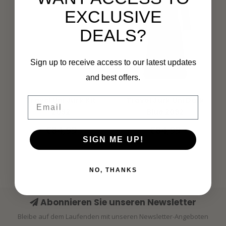
EXCLUSIVE
DEALS?
Sign up to receive access to our latest updates
and best offers.
MI PIACE
MI PIACE
Email
Travel Uni Jurk Kit
Travel Jurk Uni Dark
2092
Blue 2092
€84,99
€84,99
SIGN ME UP!
NO, THANKS
Abonnieren Sie unseren Newsletter
Bleibe auf dem Laufenden mit unseren Newsletter-Angeboten