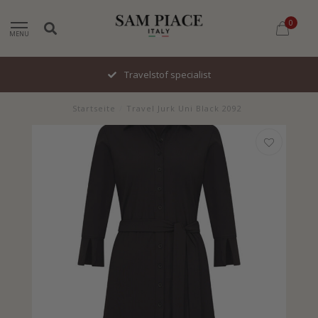
0
MENU
Travelstof specialist
Startseite
/
Travel Jurk Uni Black 2092