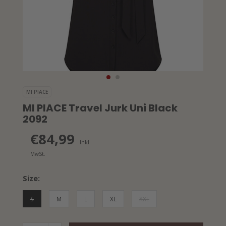
MI PIACE
MI PIACE Travel Jurk Uni Black
2092
€84,99
Inkl.
MwSt.
Size:
S
M
L
XL
XXL