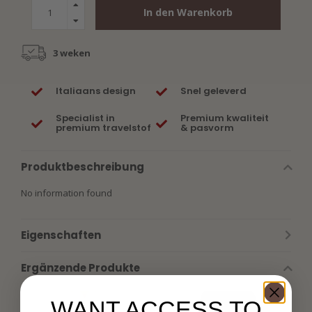
In den Warenkorb
3 weken
Italiaans design
Snel geleverd
Specialist in
Premium kwaliteit
premium travelstof
& pasvorm
Produktbeschreibung
No information found
Eigenschaften
Ergänzende Produkte
WANT ACCESS TO