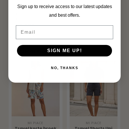
Knitterfrei und schnelltrocknend
Sign up to receive access to our latest updates
Leicht und atmungsaktiv
Elegante feminine Passform
and best offers.
Ideal für Urlaub und Sommer-Outfits
Pflegeleicht
Email
Eigenschaften
SIGN ME UP!
Ergänzende Produkte
NO, THANKS
MI PIACE
MI PIACE
Travel korte broek
Travel Shorts Uni