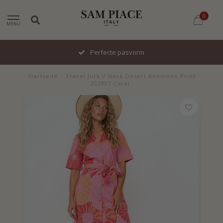
0
MENU
Perfecte pasvorm
Startseite
/
Travel Jurk V Neck Desert Anemone Print
202807 Coral