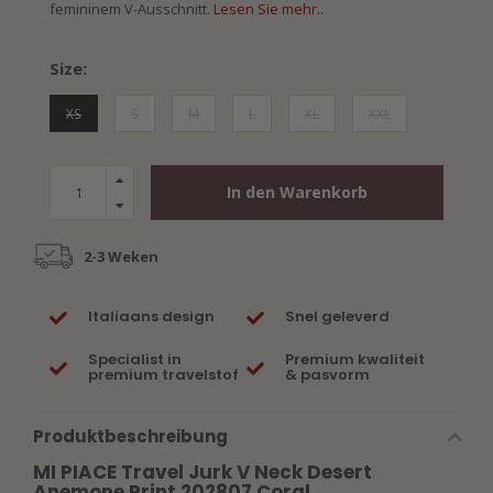
femininem V-Ausschnitt.
Lesen Sie mehr..
Size:
XS
S
M
L
XL
XXL
In den Warenkorb
2-3 Weken
Italiaans design
Snel geleverd
Specialist in
Premium kwaliteit
premium travelstof
& pasvorm
Produktbeschreibung
MI PIACE Travel Jurk V Neck Desert
Anemone Print 202807 Coral