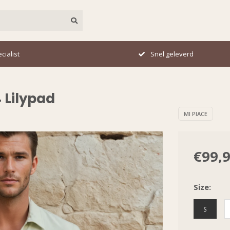
erd
Perfecte pasvorm
 Lilypad
MI PIACE
€99,
Size:
S