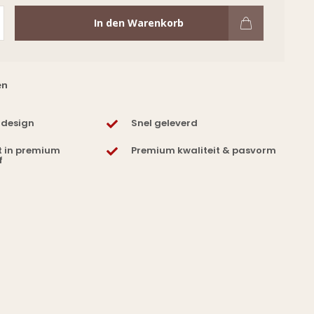
In den Warenkorb
en
 design
Snel geleverd
t in premium
Premium kwaliteit & pasvorm
f