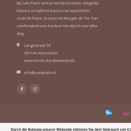
Bij Sam Piace vind je trendy broeken, elegante
blazers en tijdloze basics van topmerken
zoals Mi Piace, G-maxx en Morgan de Toi. Van
comfortabel voor kantoor tot stijlvol voor elke
dag.
Langestraat 19
3811AA Amersfoort
Amersfoort, the Netherlands
info@sampiace.nl
Durch die Nutzung unserer Webseite stimmen Sie dem Gebrauch von Coo