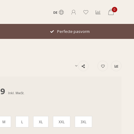
0
DE
Italiaans design
99
Inkl. MwSt.
M
L
XL
XXL
3XL