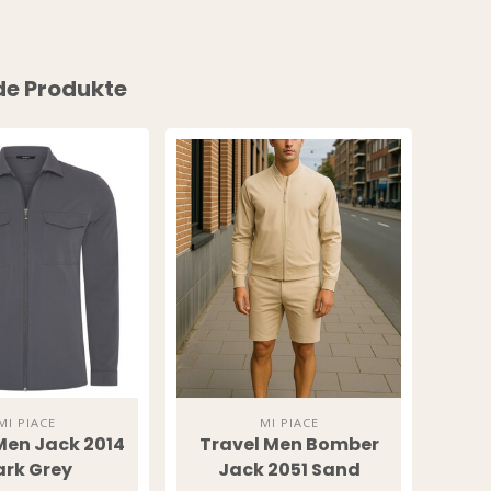
ESS TO
de Produkte
SIVE
S?
o our latest updates
ers.
UP!
MI PIACE
MI PIACE
Men Jack 2014
Travel Men Bomber
Tra
KS
ark Grey
Jack 2051 Sand