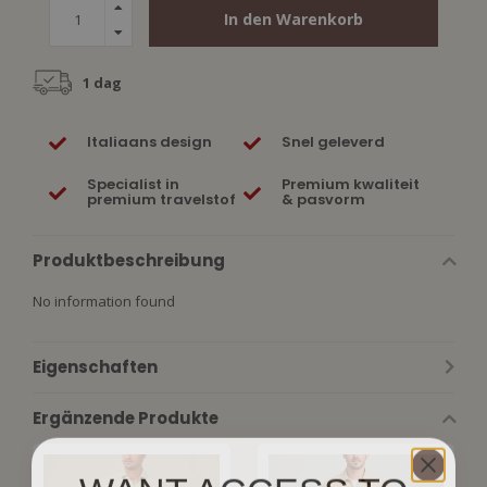
In den Warenkorb
1 dag
Italiaans design
Snel geleverd
Specialist in
Premium kwaliteit
premium travelstof
& pasvorm
Produktbeschreibung
No information found
Eigenschaften
Ergänzende Produkte
WANT ACCESS TO