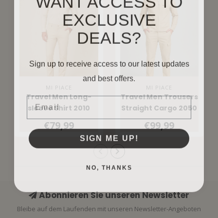
EXCLUSIVE
DEALS?
Sign up to receive access to our latest updates
and best offers.
MI PIACE
MI PIACE
Email
Travel Men Long-
Travel Men Trousers
sleeve Shirt 2010
Straight Cargo 2050
Sand
Sand
€79,99
€99,99
SIGN ME UP!
NO, THANKS
Abonnieren Sie unseren Newsletter
Bleibe auf dem Laufenden mit unseren Newsletter-Angeboten