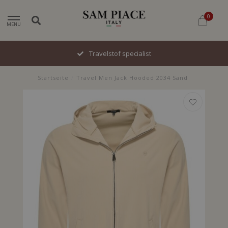
0
MENU
Travelstof specialist
Startseite
/
Travel Men Jack Hooded 2034 Sand