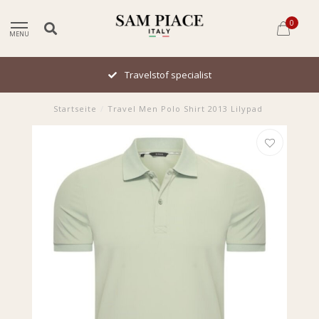
0
MENU
Travelstof specialist
Startseite
/
Travel Men Polo Shirt 2013 Lilypad