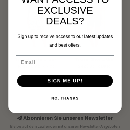
EXCLUSIVE
DEALS?
Sign up to receive access to our latest updates
and best offers.
MI PIACE
MI PIACE
Email
Travel korte broek
Travel Shorts Uni
Heavy Embroided
2423 Dark Blue
Bloom Print 202589
€69,99
€59,99
Multicolour
SIGN ME UP!
NO, THANKS
Abonnieren Sie unseren Newsletter
Bleibe auf dem Laufenden mit unseren Newsletter-Angeboten