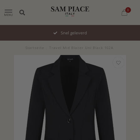
0
MENU
Snel geleverd
Startseite
/
Travel Mid Blazer Uni Black 102A