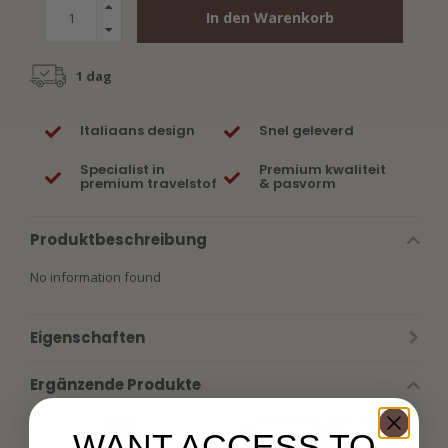
In den Warenkorb
1 dag
Italiaans design
Snel geleverd
Specialist in
Premium kwaliteit
premium travelstof
& pasvorm
Produktbeschreibung
No information found
Eigenschaften
Ergänzende Produkte
WANT ACCESS TO