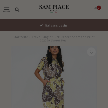
0
MENU
Italiaans design
Startseite
/
Travel Singlet Jurk Desert Anemone Print
202079 Sweet Pea