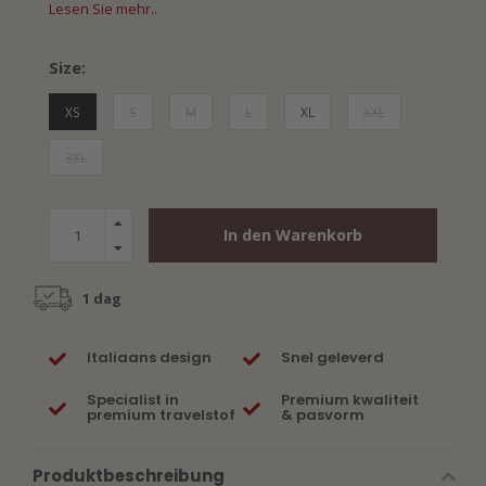
Lesen Sie mehr..
Size:
XS
S
M
L
XL
XXL
3XL
In den Warenkorb
1 dag
Italiaans design
Snel geleverd
Specialist in
Premium kwaliteit
premium travelstof
& pasvorm
Produktbeschreibung