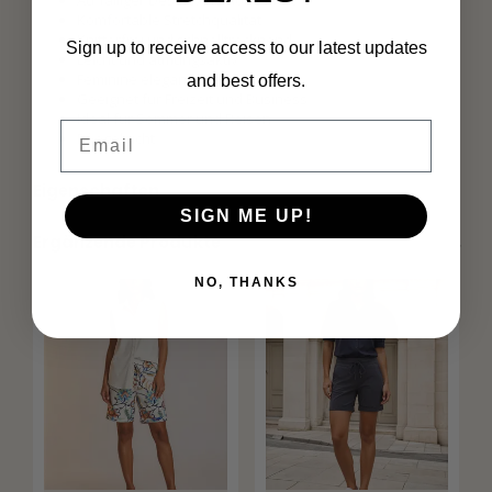
Komfortable Stretchqualität
Knitterfrei und schnelltrocknend
Sign up to receive access to our latest updates
Leicht und atmungsaktiv
Feminine elegante Passform
and best offers.
Geeignet für Freizeit und Business
Ideal für Sommer und Reisen
Email
Pflegeleicht
Eigenschaften
SIGN ME UP!
Ergänzende Produkte
NO, THANKS