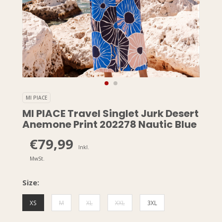
MI PIACE
MI PIACE Travel Singlet Jurk Desert
Anemone Print 202278 Nautic Blue
€79,99
Inkl.
MwSt.
Size:
XS
M
XL
XXL
3XL