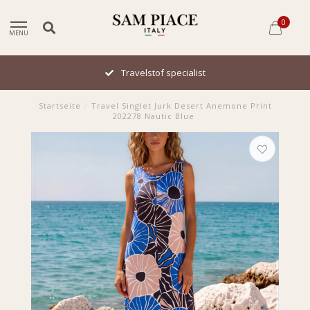
0
MENU
Travelstof specialist
Startseite
/
Travel Singlet Jurk Desert Anemone Print
202278 Nautic Blue