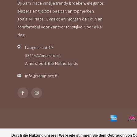
Bij Sam Piace vind je trendy broeken, elegante
blazers en tijdloze basics van topmerken
zoals Mi Piace, G-maxx en Morgan de Toi. Van
comfortabel voor kantoor tot stijlvol voor elke
dag.
Langestraat 19
3811AA Amersfoort
Amersfoort, the Netherlands
info@sampiace.nl
Durch die Nutzung unserer Webseite stimmen Sie dem Gebrauch von Coo