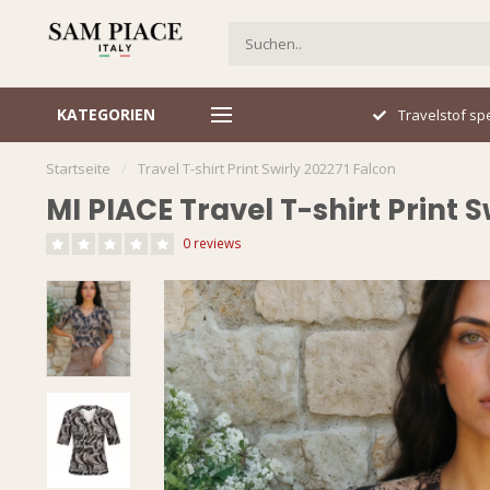
KATEGORIEN
Italiaans design
Travelstof spe
Startseite
/
Travel T-shirt Print Swirly 202271 Falcon
MI PIACE Travel T-shirt Print 
0 reviews