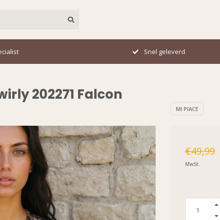
cialist
Snel geleverd
Swirly 202271 Falcon
MI PIACE
€49,99
MwSt.