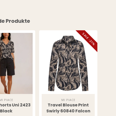
de Produkte
SALE -21%
MI PIACE
MI PIACE
horts Uni 2423
Travel Blouse Print
Trave
Black
Swirly 60840 Falcon