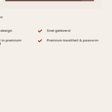
en
 design
Snel geleverd
t in premium
Premium kwaliteit & pasvorm
f