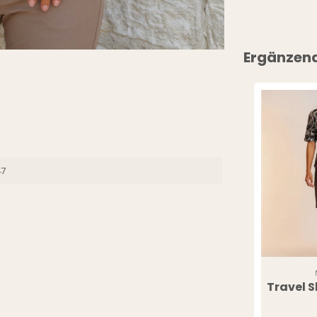
Ergänzen
47
Travel S