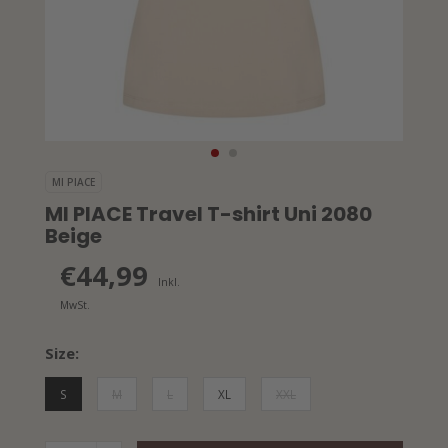
MI PIACE
MI PIACE Travel T-shirt Uni 2080
Beige
€44,99
Inkl.
MwSt.
Size:
S
M
L
XL
XXL