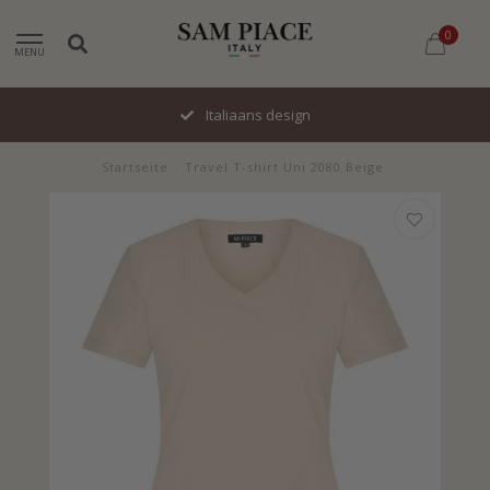
0
MENU
Italiaans design
Startseite
/
Travel T-shirt Uni 2080 Beige