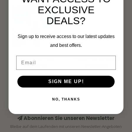
EXCLUSIVE
DEALS?
Sign up to receive access to our latest updates
and best offers.
MI PIACE
MI PIACE
Email
Travel Short Uni
Travel Top Met Kant
2589 Beige
2129 Beige
€64,99
€44,99
€64,99
SIGN ME UP!
NO, THANKS
Abonnieren Sie unseren Newsletter
Bleibe auf dem Laufenden mit unseren Newsletter-Angeboten