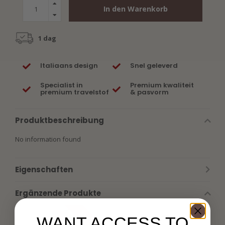
In den Warenkorb
1 dag
Italiaans design
Snel geleverd
Specialist in
Premium kwaliteit
premium travelstof
& pasvorm
Produktbeschreibung
No information found
Eigenschaften
Ergänzende Produkte
SALE 0%
WANT ACCESS TO