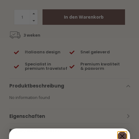
In den Warenkorb
3 weken
Italiaans design
Snel geleverd
Specialist in
Premium kwaliteit
premium travelstof
& pasvorm
Produktbeschreibung
No information found
Eigenschaften
Ergänzende Produkte