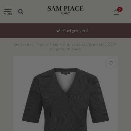
0
MENU
Snel geleverd
Startseite
/
Travel T-Shirt V-Neck Circle Print MP202271
Deep Depth Black