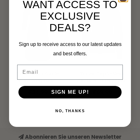
WANT ACCESS TO
EXCLUSIVE
DEALS?
Sign up to receive access to our latest updates
and best offers.
Email
MI PIACE
MI PIACE
Travel Jurk Circle
Travel Top V-Neck
Print 2092 Deep
Circle Print MP202651
Depth Black
Deep Depth Black
€84,99
€69,99
SIGN ME UP!
NO, THANKS
Abonnieren Sie unseren Newsletter