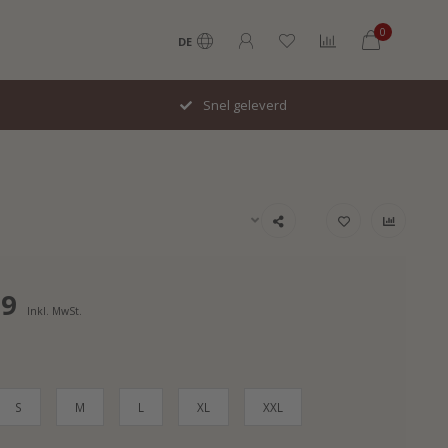
0
DE
Snel geleverd
99
Inkl. MwSt.
S
M
L
XL
XXL