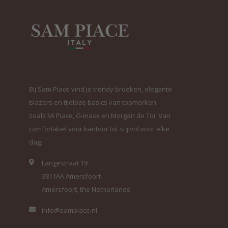
Bij Sam Piace vind je trendy broeken, elegante
blazers en tijdloze basics van topmerken
zoals Mi Piace, G-maxx en Morgan de Toi. Van
comfortabel voor kantoor tot stijlvol voor elke
dag.
Langestraat 19
3811AA Amersfoort
Amersfoort, the Netherlands
info@sampiace.nl