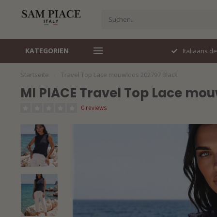
KATEGORIEN
Perfecte pasvorm
Italiaans d
Startseite
/
Travel Top Lace mouwloos 202797 Black
MI PIACE Travel Top Lace mou
0 reviews