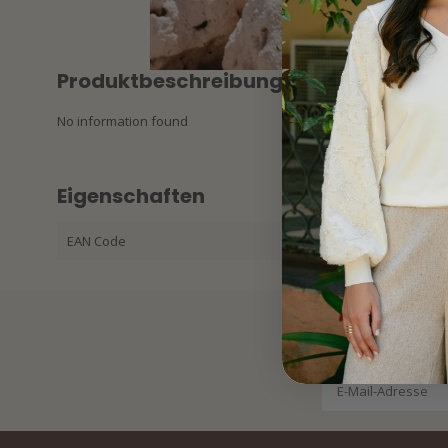
Produktbeschreibung
No information found
Eigenschaften
EAN Code
87213420927