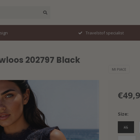
esign
Travelstof specialist
wloos 202797 Black
MI PIACE
€49,
Size:
XS