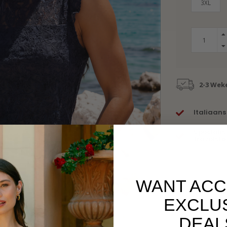
3XL
2-3 Wek
Italiaans
Specialis
travelsto
WANT ACC
EXCLU
DEAL