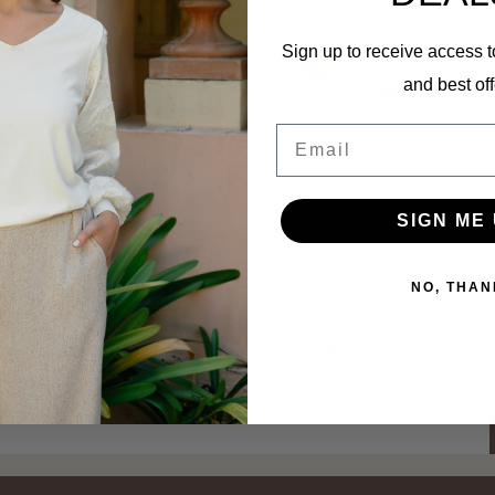
Sign up to receive access t
Ergänzen
and best off
Email
SIGN ME 
21
NO, THAN
Abonnieren Sie unseren Newsletter
Bleibe auf dem Laufenden mit unseren Newsletter-Angeboten