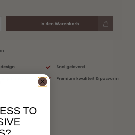
In den Warenkorb
en
 design
Snel geleverd
t in premium
Premium kwaliteit & pasvorm
f
ESS TO
SIVE
S?