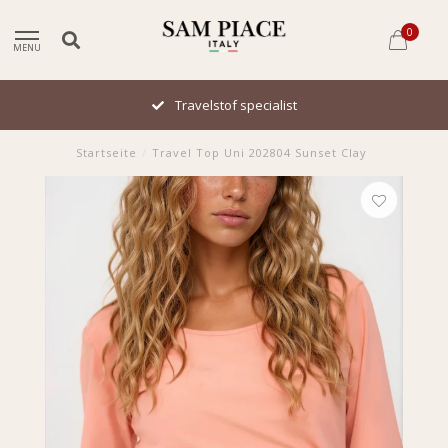
0
MENU
Travelstof specialist
Startseite
/
Travel Top Uni 202804 Sunset Clay