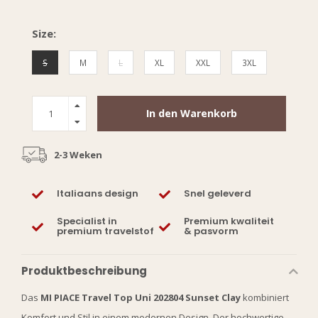
Size:
S
M
L
XL
XXL
3XL
In den Warenkorb
2-3 Weken
Italiaans design
Snel geleverd
Specialist in
Premium kwaliteit
premium travelstof
& pasvorm
Produktbeschreibung
Das
MI PIACE Travel Top Uni 202804 Sunset Clay
kombiniert
Komfort und Stil in einem modernen Design. Der hochwertige