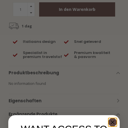
In den Warenkorb
1 dag
Italiaans design
Snel geleverd
Specialist in
Premium kwaliteit
premium travelstof
& pasvorm
Produktbeschreibung
No information found
Eigenschaften
Ergänzende Produkte