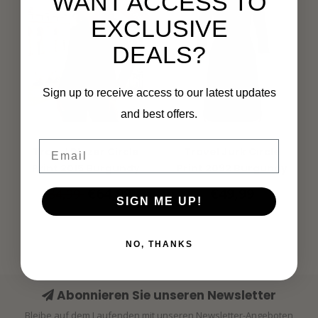
SALE -24%
WANT ACCESS TO
EXCLUSIVE
DEALS?
Sign up to receive access to our latest updates
and best offers.
MI PIACE
MI PIACE
Email
Travel Blazer Circle
Travel Jurk Circle
Print 2015 Burgundy
Print 2092 Burgundy
€64,99
€49,99
€84,99
SIGN ME UP!
NO, THANKS
Abonnieren Sie unseren Newsletter
Bleibe auf dem Laufenden mit unseren Newsletter-Angeboten