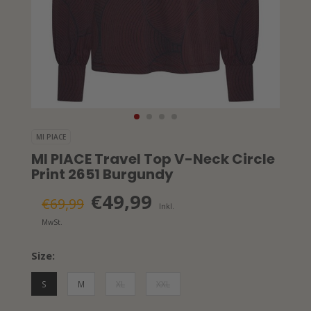
MI PIACE
MI PIACE Travel Top V-Neck Circle
Print 2651 Burgundy
€49,99
€69,99
Inkl.
MwSt.
Size:
S
M
XL
XXL