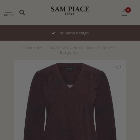
0
MENU
Italiaans design
Startseite
/
Travel Top V-Neck Circle Print 2651
Burgundy