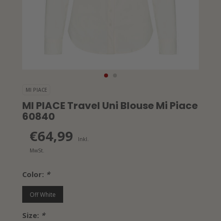
MI PIACE
MI PIACE Travel Uni Blouse Mi Piace
60840
€64,99
Inkl.
MwSt.
Color:
*
Off White
Size:
*