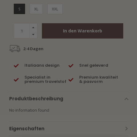
S
XL
XXL
In den Warenkorb
2-4 Dagen
Italiaans design
Snel geleverd
Specialist in
Premium kwaliteit
premium travelstof
& pasvorm
Produktbeschreibung
No information found
Eigenschaften