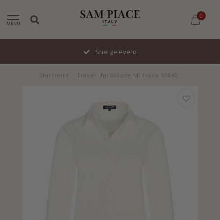
0
MENU
Snel geleverd
Startseite
/
Travel Uni Blouse Mi Piace 60840