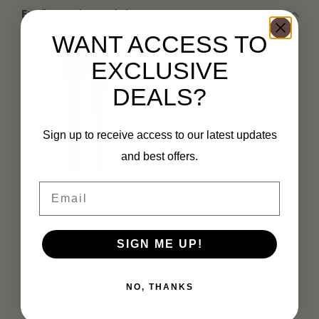
Ergänzende Produkte
WANT ACCESS TO
EXCLUSIVE
DEALS?
Sign up to receive access to our latest updates
and best offers.
Email
MI PIACE
Travel Skinny Uni
Broek Mi Piace 2060
€69,99
SIGN ME UP!
NO, THANKS