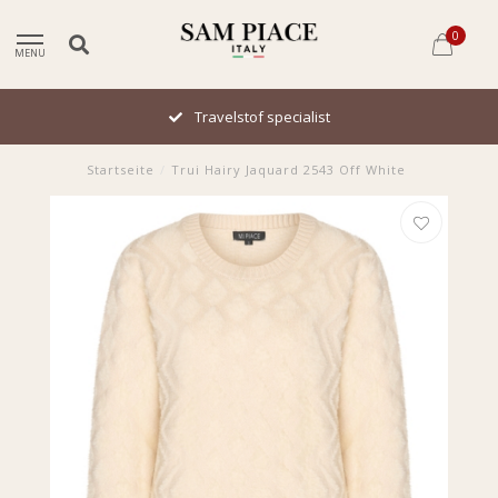
0
MENU
Travelstof specialist
Startseite
/
Trui Hairy Jaquard 2543 Off White