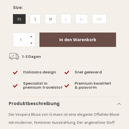
Size:
XS
S
M
L
XL
XXL
In den Warenkorb
1-3 Dagen
Italiaans design
Snel geleverd
Specialist in
Premium kwaliteit
premium travelstof
& pasvorm
Produktbeschreibung
Die Vespera Bluse von G-maxx ist eine elegante Offwhite-Bluse
mit moderner, femininer Ausstrahlung. Der angenehme Stoff