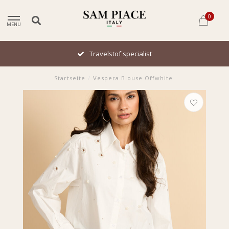
0
MENU
Travelstof specialist
Startseite
/
Vespera Blouse Offwhite