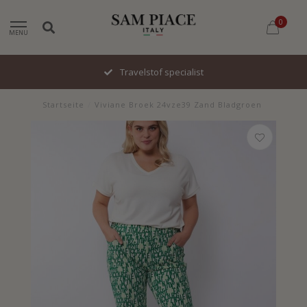
0
MENU
Travelstof specialist
Startseite
/
Viviane Broek 24vze39 Zand Bladgroen