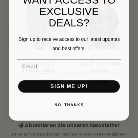
EXCLUSIVE
DEALS?
Sign up to receive access to our latest updates
and best offers.
EXXCELLENT
EXXCELLENT
Email
Valencia Jurk
Sandy Top V-hals
24vze37 Zand
23ZFE04
Bladgroen
€59,99
€29,99
€99,99
SIGN ME UP!
NO, THANKS
Abonnieren Sie unseren Newsletter
Bleibe auf dem Laufenden mit unseren Newsletter-Angeboten