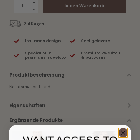
In den Warenkorb
2-4 Dagen
Italiaans design
Snel geleverd
Specialist in
Premium kwaliteit
premium travelstof
& pasvorm
Produktbeschreibung
No information found
Eigenschaften
Ergänzende Produkte
WANT ACCESS TO