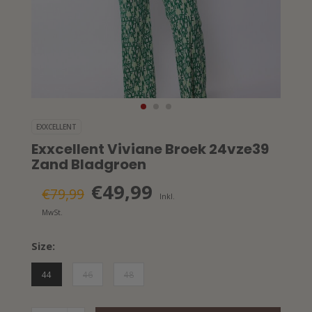
EXXCELLENT
Exxcellent Viviane Broek 24vze39
Zand Bladgroen
€49,99
€79,99
Inkl.
MwSt.
Size:
44
46
48