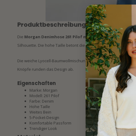
Produktbeschreibung
Die
Morgan Denimhose 261 Pilof mit hoher Taille und weit
Silhouette. Die hohe Taille betont die Figur, während die weiten
Die weiche Lyocell-Baumwollmischung sorgt für hohen Tragekomf
Knöpfe runden das Design ab.
Eigenschaften
Marke: Morgan
Modell: 261 Pilof
Farbe: Denim
Hohe Taille
Weites Bein
5-Pocket-Design
Komfortable Passform
Trendiger Look