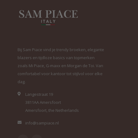
Bij Sam Piace vind je trendy broeken, elegante
blazers en tijdloze basics van topmerken
zoals Mi Piace, G-maxx en Morgan de Toi. Van
comfortabel voor kantoor tot stijlvol voor elke
dag.
Langestraat 19
3811AA Amersfoort
Amersfoort, the Netherlands
info@sampiace.nl