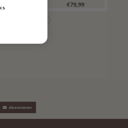
€59,99
€79,99
KS
Abonnieren