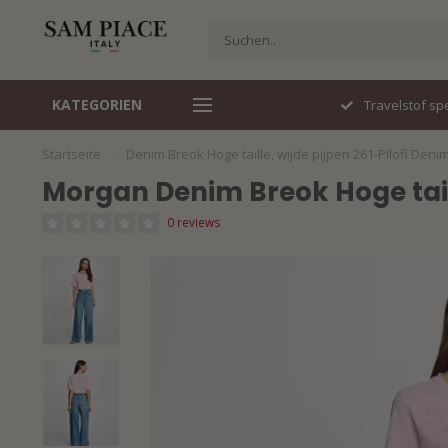
KATEGORIEN
Travelstof specialist
Snel gelev
Startseite
/
Denim Breok Hoge taille, wijde pijpen 261-Pilofi Deni
Morgan Denim Breok Hoge taill
0 reviews