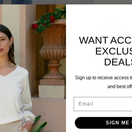
Ergänzen
em Bein
bietet eine moderne und elegante
WANT ACC
 Beine einen trendigen Look schaffen.
EXCLU
ort. Klassische 5-Pocket-Details und dezente
DEAL
Sign up to receive access t
and best off
Email
Travel B
SIGN ME 
20