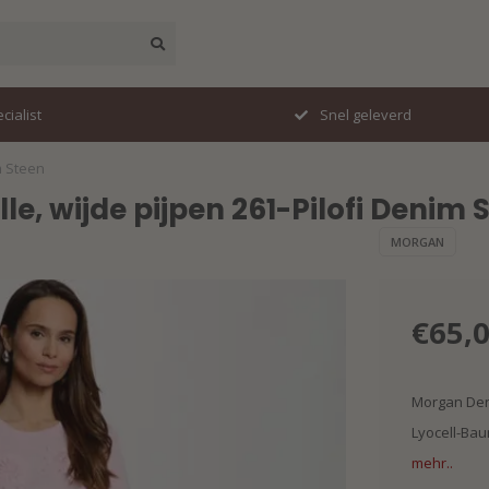
erd
Perfecte pasvorm
m Steen
e, wijde pijpen 261-Pilofi Denim 
MORGAN
€65,
Morgan Deni
Lyocell-Ba
mehr..