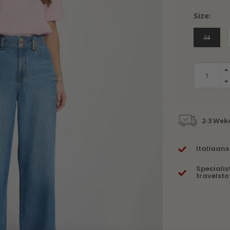
Size:
34
2-3 Wek
Italiaans
Specialis
travelsto