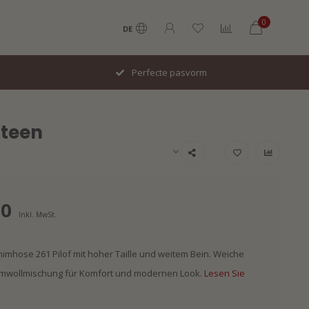
0
DE
Italiaans design
Steen
00
Inkl. MwSt.
mhose 261 Pilof mit hoher Taille und weitem Bein. Weiche
umwollmischung für Komfort und modernen Look.
Lesen Sie