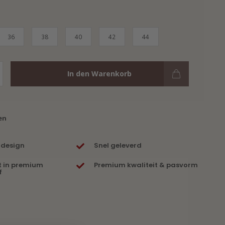
36
38
40
42
44
In den Warenkorb
en
 design
Snel geleverd
t in premium
Premium kwaliteit & pasvorm
f