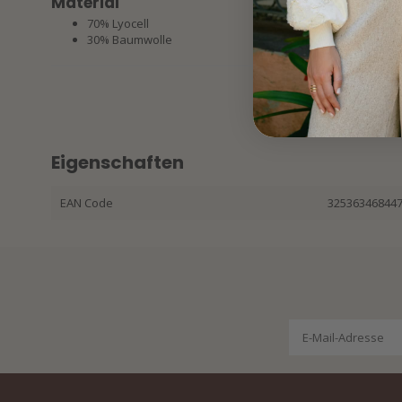
Material
70% Lyocell
30% Baumwolle
Eigenschaften
EAN Code
32536346844