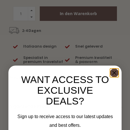
In den Warenkorb
2-4 Dagen
Italiaans design
Snel geleverd
Specialist in
Premium kwaliteit
premium travelstof
& pasvorm
WANT ACCESS TO
Produktbeschreibung
EXCLUSIVE
No information found
DEALS?
Ergänzende Produkte
Sign up to receive access to our latest updates
and best offers.