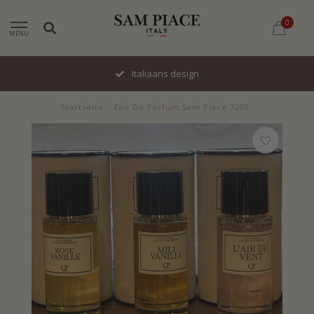
0
MENU
Italiaans design
Startseite
/
Eau De Parfum Sam Piace 7200