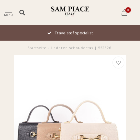
0
MENU
Travelstof specialist
Startseite
/
Lederen schoudertas | 552826