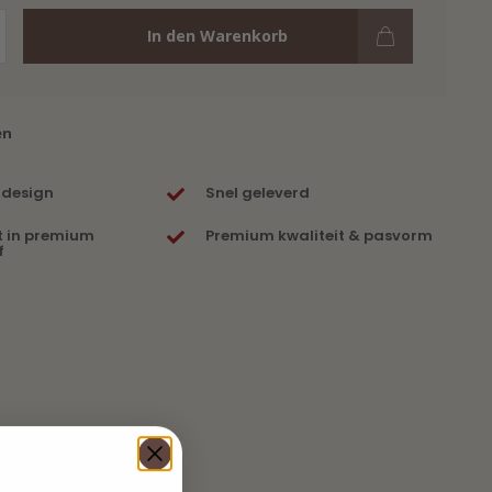
In den Warenkorb
en
 design
Snel geleverd
t in premium
Premium kwaliteit & pasvorm
f