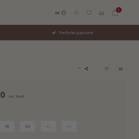
0
DE
Italiaans design
00
Inkl. MwSt.
38
40
42
44