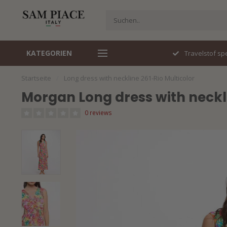
KATEGORIEN
Travelstof specialist
Snel gelev
Startseite
/
Long dress with neckline 261-Rio Multicolor
Morgan Long dress with neckli
0 reviews