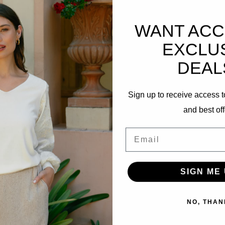
WANT ACC
Ergänzen
EXCLU
DEAL
Sign up to receive access t
and best off
69
Email
SIGN ME 
Travel J
NO, THAN
202