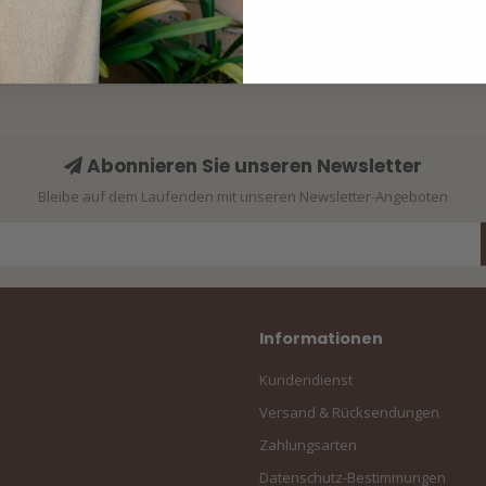
Abonnieren Sie unseren Newsletter
Bleibe auf dem Laufenden mit unseren Newsletter-Angeboten
Informationen
Kundendienst
Versand & Rücksendungen
Zahlungsarten
Datenschutz-Bestimmungen