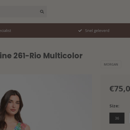
erd
Perfecte pasvorm
ne 261-Rio Multicolor
MORGAN
€75,
Size:
36