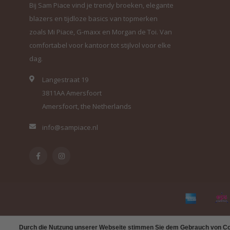
Bij Sam Piace vind je trendy broeken, elegante
blazers en tijdloze basics van topmerken
zoals Mi Piace, G-maxx en Morgan de Toi. Van
comfortabel voor kantoor tot stijlvol voor elke
dag.
Langestraat 19
3811AA Amersfoort
Amersfoort, the Netherlands
info@sampiace.nl
Durch die Nutzung unserer Webseite stimmen Sie dem Gebrauch von Coo