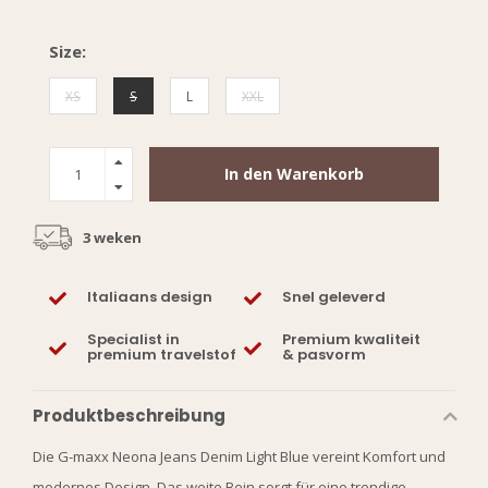
Size:
XS
S
L
XXL
In den Warenkorb
3 weken
Italiaans design
Snel geleverd
Specialist in
Premium kwaliteit
premium travelstof
& pasvorm
Produktbeschreibung
Die G-maxx Neona Jeans Denim Light Blue vereint Komfort und
modernes Design. Das weite Bein sorgt für eine trendige,