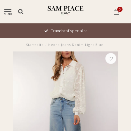
0
MENU
Travelstof specialist
Startseite
/
Neona Jeans Denim Light Blue