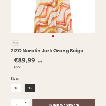
ZIZO
ZIZO Noralin Jurk Orang Beige
€89,99
Inkl.
MwSt.
Size:
34
38
In den Warenkorb