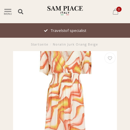
0
MENU
Travelstof specialist
Startseite
/
Noralin Jurk Orang Beige