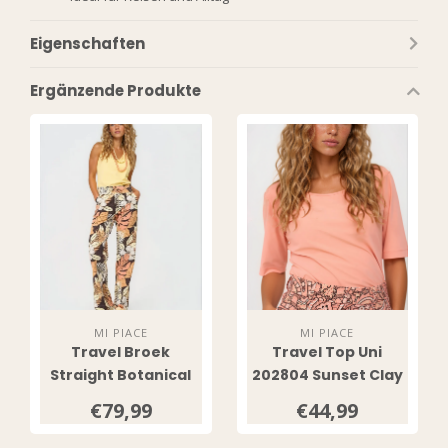
Eigenschaften
Ergänzende Produkte
MI PIACE
MI PIACE
Travel Broek
Travel Top Uni
Straight Botanical
202804 Sunset Clay
Print Espresso
€79,99
€44,99
202089