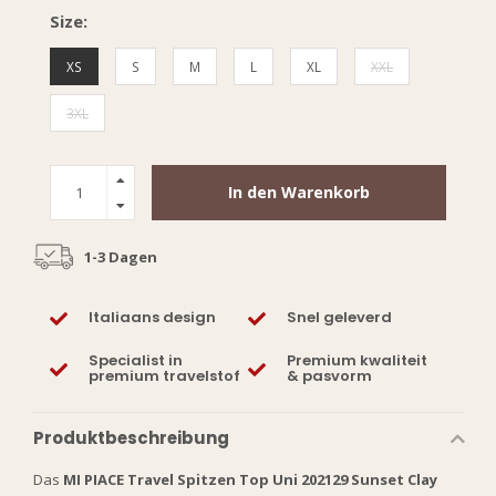
Size:
XS
S
M
L
XL
XXL
3XL
In den Warenkorb
1-3 Dagen
Italiaans design
Snel geleverd
Specialist in
Premium kwaliteit
premium travelstof
& pasvorm
Produktbeschreibung
Das
MI PIACE Travel Spitzen Top Uni 202129 Sunset Clay