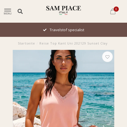
0
MENU
Travelstof specialist
Startseite
/
Reise Top Kant Uni 202129 Sunset Clay