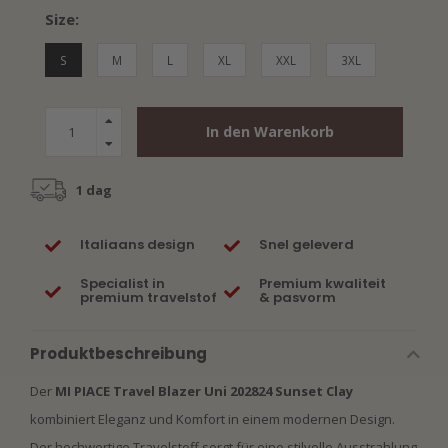
Size:
S
M
L
XL
XXL
3XL
In den Warenkorb
1 dag
Italiaans design
Snel geleverd
Specialist in
Premium kwaliteit
premium travelstof
& pasvorm
Produktbeschreibung
Der
MI PIACE Travel Blazer Uni 202824 Sunset Clay
kombiniert Eleganz und Komfort in einem modernen Design.
Der hochwertige Travelstoff sorgt für eine stilvolle Ausstrahlung