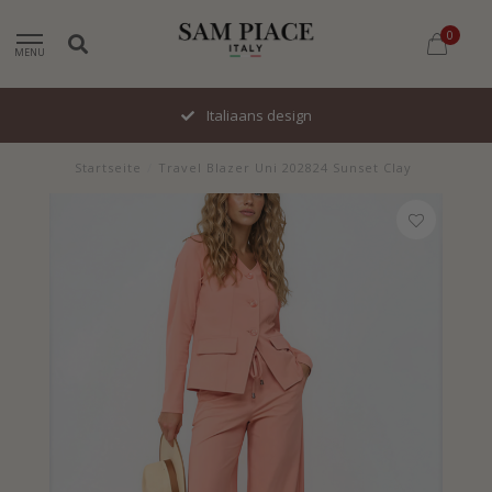
0
MENU
Italiaans design
Startseite
/
Travel Blazer Uni 202824 Sunset Clay