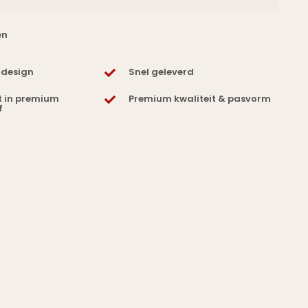
en
 design
Snel geleverd
t in premium
Premium kwaliteit & pasvorm
f