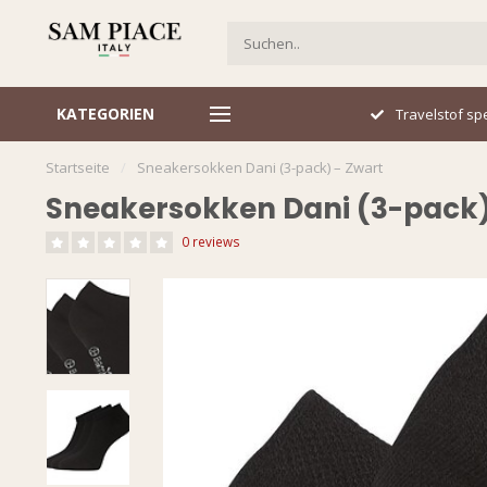
KATEGORIEN
Italiaans design
Travelstof spe
Startseite
/
Sneakersokken Dani (3-pack) – Zwart
Sneakersokken Dani (3-pack)
0 reviews