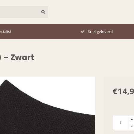
cialist
Snel geleverd
 – Zwart
€14,