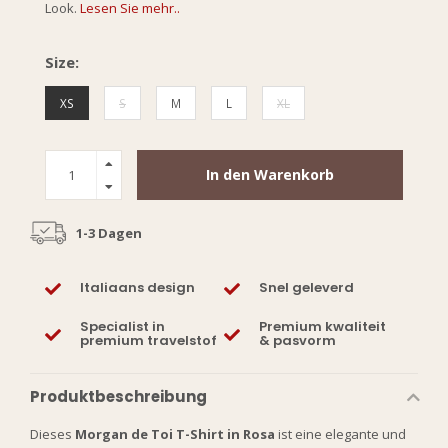
Look.
Lesen Sie mehr..
Size:
XS
S
M
L
XL
In den Warenkorb
1-3 Dagen
Italiaans design
Snel geleverd
Specialist in
Premium kwaliteit
premium travelstof
& pasvorm
Produktbeschreibung
Dieses
Morgan de Toi T-Shirt in Rosa
ist eine elegante und