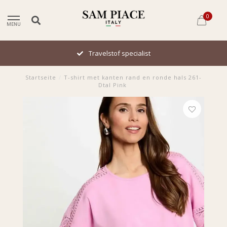
0
MENU
Travelstof specialist
Startseite
/
T-shirt met kanten rand en ronde hals 261-
Dtal Pink